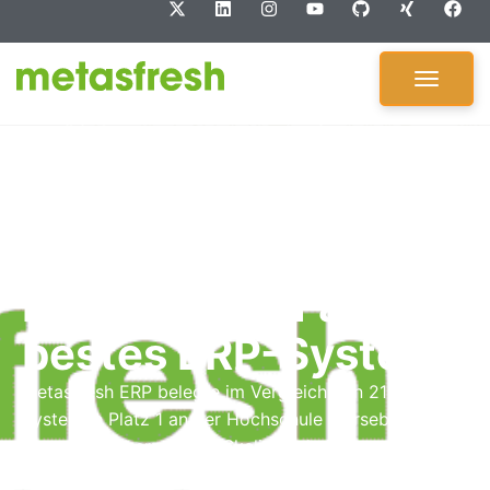
metasfresh ERP
belegt Platz 1 als
bestes ERP-System
metasfresh ERP belegte im Vergleich von 21
Systemen Platz 1 an der Hochschule Merseburg.
Besonders überzeugten Skalierbarkeit,
Rückverfolgbarkeit und DATEV-Integration –