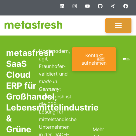
metasfresh
Hochmodern,
Kontakt
agil,
SaaS
aufnehmen
Fraunhofer-
Cloud
validiert und
made in
ERP für
Germany
:
Großhandel,
metasfresh ist
die ERP-
Lebensmittelindustrie
Lösung für
&
mittelständische
Unternehmen
Grüne
Mehr
in der DACH-